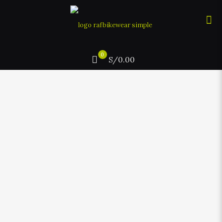
0
S/0.00