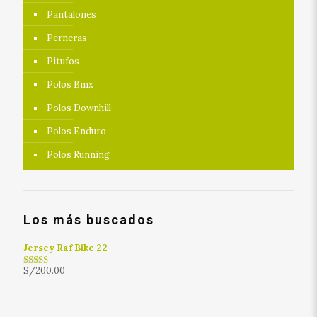
Pantalones
Perneras
Pitufos
Polos Bmx
Polos Downhill
Polos Enduro
Polos Running
Los más buscados
Jersey Raf Bike 22
S/
200.00
Rated
4.00
out
of 5