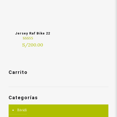
Jersey Raf Bike 22
S/
Rated
200.00
4.00
out of 5
Carrito
Categorías
Bividí