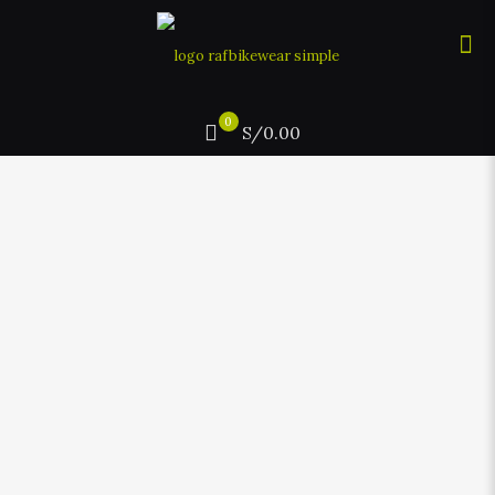
0
S/0.00